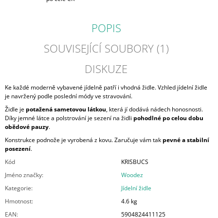
POPIS
SOUVISEJÍCÍ SOUBORY (1)
DISKUZE
Ke každé moderně vybavené jídelně patří i vhodná židle. Vzhled jídelní židle
je navržený podle poslední módy ve stravování.
Židle je
potažená sametovou látkou
, která jí dodává nádech honosnosti.
Díky jemné látce a polstrování je sezení na židli
pohodlné po celou dobu
obědové pauzy
.
Konstrukce podnože je vyrobená z kovu. Zaručuje vám tak
pevné a stabilní
posezení
.
Kód
KRISBUCS
Jméno značky
:
Woodez
Kategorie
:
Jídelní židle
Hmotnost
:
4.6 kg
EAN
:
5904824411125