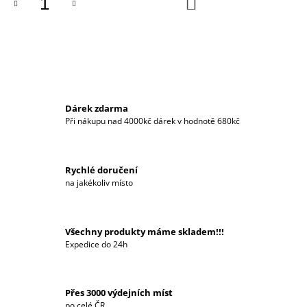
DO
KOŠÍKU
J
E
M
E
SADA
KONFEREČNÍ
DEMETER
Dárek zdarma
II
Při nákupu nad 4000kč dárek v hodnotě 680kč
4
397
Kč
Rychlé doručení
na jakékoliv místo
Všechny produkty máme skladem!!!
Expedice do 24h
Přes 3000 výdejních míst
po celé ČR