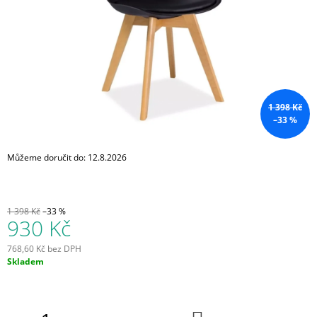
A
J
Í
T
?
1 398 Kč
–33 %
Můžeme doručit do:
12.8.2026
HLEDAT
1 398 Kč
–33 %
D
930 Kč
O
P
768,60 Kč bez DPH
O
Měrná
Skladem
R
cena:
U
Č
U