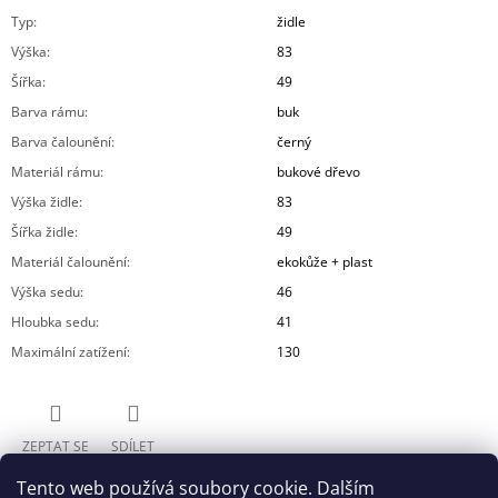
Typ
:
židle
Výška
:
83
Šířka
:
49
Barva rámu
:
buk
Barva čalounění
:
černý
Materiál rámu
:
bukové dřevo
Výška židle
:
83
Šířka židle
:
49
Materiál čalounění
:
ekokůže + plast
Výška sedu
:
46
Hloubka sedu
:
41
Maximální zatížení
:
130
ZEPTAT SE
SDÍLET
Tento web používá soubory cookie. Dalším