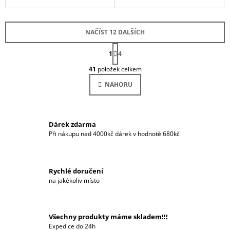
NAČÍST 12 DALŠÍCH
S
1
T
4
O
R
41
položek celkem
Á
V
N
L
NAHORU
K
Á
O
D
V
Á
A
N
C
Í
Dárek zdarma
Í
Při nákupu nad 4000kč dárek v hodnotě 680kč
P
R
V
K
Rychlé doručení
Y
na jakékoliv místo
V
Ý
P
Všechny produkty máme skladem!!!
I
Expedice do 24h
S