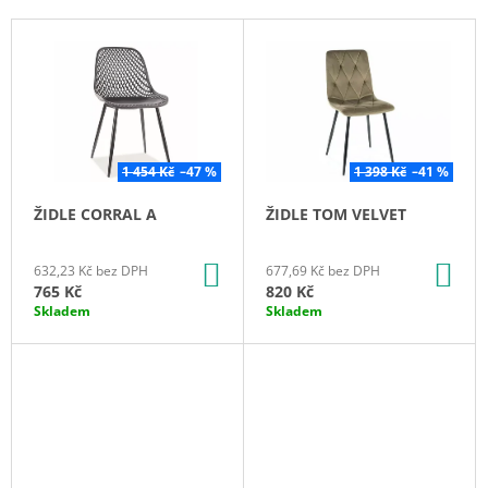
P
A
V
R
J
Ý
O
Í
P
D
T
I
U
?
S
K
P
1 454 Kč
–47 %
1 398 Kč
–41 %
T
R
ŽIDLE CORRAL A
ŽIDLE TOM VELVET
Ů
O
D
HLEDAT
DO
DO
632,23 Kč bez DPH
677,69 Kč bez DPH
U
KOŠÍKU
KO
765 Kč
820 Kč
K
Skladem
Skladem
T
D
O
Ů
P
O
R
U
Č
U