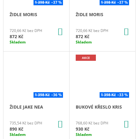
1 398 Kč
–37 %
1 398 Kč
–37 %
ŽIDLE MORIS
ŽIDLE MORIS
DO
DO
720,66 Kč bez DPH
720,66 Kč bez DPH
KOŠÍKU
KO
872 Kč
872 Kč
Skladem
Skladem
AKCE
1 398 Kč
–36 %
1 398 Kč
–33 %
ŽIDLE JAKE NEA
BUKOVÉ KŘESLO KRIS
DO
DO
735,54 Kč bez DPH
768,60 Kč bez DPH
KOŠÍKU
KO
890 Kč
930 Kč
Skladem
Skladem