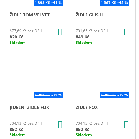
1 398 Kč
–41 %
1 567 Kč
–45 %
J
E
ŽIDLE TOM VELVET
ŽIDLE GLIS II
M
E
DO
DO
677,69 Kč bez DPH
701,65 Kč bez DPH
KOŠÍKU
KO
820 Kč
849 Kč
SADA
KONFEREČNÍ
Skladem
Skladem
DEMETER
II
4
397
Kč
1 398 Kč
–39 %
1 398 Kč
–39 %
JÍDELNÍ ŽIDLE FOX
ŽIDLE FOX
DO
DO
704,13 Kč bez DPH
704,13 Kč bez DPH
KOŠÍKU
KO
852 Kč
852 Kč
Skladem
Skladem