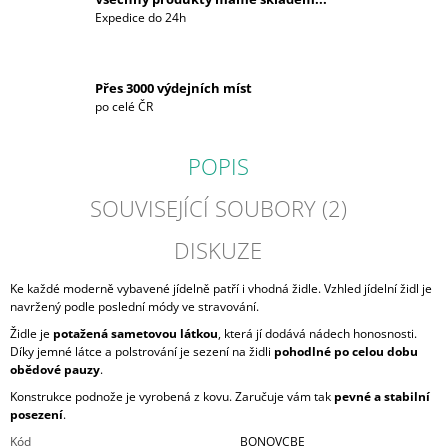
Expedice do 24h
Přes 3000 výdejních míst
po celé ČR
POPIS
SOUVISEJÍCÍ SOUBORY (2)
DISKUZE
Ke každé moderně vybavené jídelně patří i vhodná židle. Vzhled jídelní židl je
navržený podle poslední módy ve stravování.
Židle je
potažená sametovou látkou
, která jí dodává nádech honosnosti.
Díky jemné látce a polstrování je sezení na židli
pohodlné po celou dobu
obědové pauzy
.
Konstrukce podnože je vyrobená z kovu. Zaručuje vám tak
pevné a stabilní
posezení
.
Kód
BONOVCBE