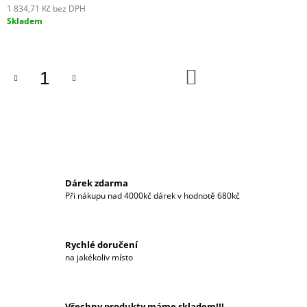
1 834,71 Kč bez DPH
J
Měrná
Skladem
E
cena:
M
E
DO
MURANO
KOŠÍKU
STŮL
5
119
Kč
Dárek zdarma
Při nákupu nad 4000kč dárek v hodnotě 680kč
Rychlé doručení
na jakékoliv místo
Všechny produkty máme skladem!!!