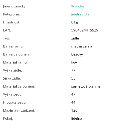
Jméno značky
:
Woodez
Kategorie
:
Jídelní židle
Hmotnost
:
6 kg
EAN
:
5904824415529
Typ
:
židle
Barva rámu
:
matná černá
Barva čalounění
:
béžový
Materiál rámu
:
kov
Výška židle
:
77
Šířka židle
:
55
Materiál čalounění
:
sametová tkanina
Výška sedu
:
47
Hloubka sedu
:
44
Maximální zatížení
:
120
Pokoj
:
Jídelna