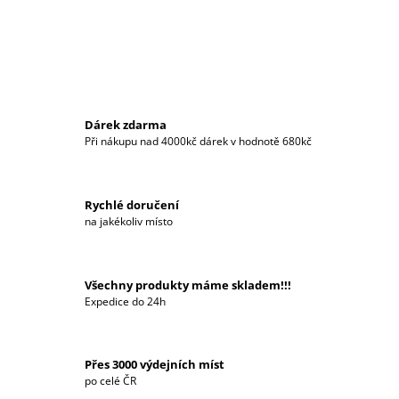
J
E
M
E
ŽIDLE
NUVO
Dárek zdarma
VELVET
Při nákupu nad 4000kč dárek v hodnotě 680kč
2
799
Kč
Původně:
Rychlé doručení
4
na jakékoliv místo
050
Kč
Všechny produkty máme skladem!!!
Expedice do 24h
Přes 3000 výdejních míst
po celé ČR