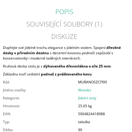
POPIS
SOUVISEJÍCÍ SOUBORY (1)
DISKUZE
Dopřejte své jídelně trochu elegance s jídelním stolem. Spojení
dřevěné
desky v přírodním dezénu
s decentní kovovou podnoží zapůsobí v
konzervativněji i moderně laděných interiérech.
Kruhová deska stolu je z
dýhovaného dřevovlákna o síle 25 mm
.
Základnu tvoří unikátní
podnož z práškovaného kovu
.
Kód
MURANOSZCFI90
Jméno značky
:
Woodez
Kategorie
:
Jídelní stoly
Hmotnost
:
25.65 kg
EAN
:
5904824418988
Typ
:
tabulka
Délka
:
90