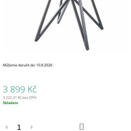
A
J
Í
T
?
Můžeme doručit do:
10.8.2026
HLEDAT
3 899 Kč
D
O
3 222,31 Kč bez DPH
P
Měrná
Skladem
O
cena:
R
U
Č
DO
KOŠÍKU
U