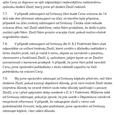
výše Ceny za dopravu ve výši odpovídající nejlevnějšímu nabízenému
způsobu dodání Zboží, který jsme při dodání Zboží nabízeli.
7.7. V případě odstoupení od Smlouvy Vám bude Cena vrácena do 14
dnů ode dne účinnosti odstoupení na účet, ze kterého byla připsána,
případně na účet zvolený odstoupení od Smlouvy. Částka však nebude
vrácena dříve, než Zboží obdržíme, nebo Nám prokážete, že došlo k jeho
zaslání zpět Nám. Zboží Nám prosím vracejte čisté, pokud možno včetně
originálního obalu.
7.8. V případě odstoupení od Smlouvy dle čl. 8.2 Podmínek Nám však
odpovídáte za snížení hodnoty Zboží, které vzniklo v důsledku nakládání s
tímto zbožím jinak, než je nutné k tomu, abyste se seznámili s povahou,
vlastnostmi a funkčností Zboží, tj. způsobem, jakým byste se se Zbožím
seznamovali v kamenné prodejně. V případě, že jsme Vám ještě nevrátili
Cenu, jsme oprávněni pohledávku z titulu nákladů započíst na Vaši
pohledávku na vrácení Ceny.
7.9. My jsme oprávněni odstoupit od Smlouvy kdykoliv před tím, než Vám
dodáme Zboží, pokud existují objektivní důvody, proč není možné Zboží dodat
(zejména důvody na straně třetích osob nebo důvody spočívající v povaze
Zboží), a to i před uplynutím doby uvedené v čl. 6.1 Podmínek. Můžeme také
od Smlouvy odstoupit, pokud je zjevné, že jste uvedli v Objednávce záměrně
nesprávné informace. V případě, že nakupujete zboží v rámci své
podnikatelské činnosti, tedy jako podnikatel, jsme oprávněni od Smlouvy
odstoupit kdykoli, i bez udání důvodu.