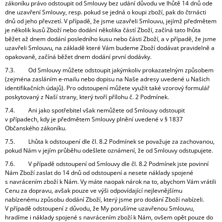
zákoníku právo odstoupit od Smlouvy bez udání důvodu ve lhůtě 14 dnů ode
dne uzavření Smlouvy, resp. pokud se jedná o koupi zboží, pak do čtrnácti
dnů od jeho převzetí. V případě, že jsme uzavřeli Smlouvu, jejímž předmětem
je několik kusů Zboží nebo dodání několika částí Zboží, začíná tato lhůta
běžet až dnem dodání posledního kusu nebo části Zboží, a v případě, že jsme
uzavřeli Smlouvu, na základě které Vám budeme Zboží dodávat pravidelně a
opakovaně, začíná běžet dnem dodání první dodávky.
7.3. Od Smlouvy můžete odstoupit jakýmkoliv prokazatelným způsobem
(zejména zasláním e-mailu nebo dopisu na Naše adresy uvedené u Našich
identifikačních údajů). Pro odstoupení můžete využít také vzorový formulář
poskytovaný z Naší strany, který tvoří přílohu č. 2 Podmínek.
7.4. Ani jako spotřebitel však nemůžete od Smlouvy odstoupit
v případech, kdy je předmětem Smlouvy plnění uvedené v § 1837
Občanského zákoníku.
7.5. Lhůta k odstoupení dle čl. 8.2 Podmínek se považuje za zachovanou,
pokud Nám v jejím průběhu odešlete oznámení, že od Smlouvy odstupujete.
7.6. V případě odstoupení od Smlouvy dle čl. 8.2 Podmínek jste povinní
Nám Zboží zaslat do 14 dnů od odstoupení a nesete náklady spojené
s navrácením zboží k Nám. Vy máte naopak nárok na to, abychom Vám vrátili
Cenu za dopravu, avšak pouze ve výši odpovídající nejlevnějšímu
nabízenému způsobu dodání Zboží, který jsme pro dodání Zboží nabízeli.
V případě odstoupení z důvodu, že My porušíme uzavřenou Smlouvu,
hradíme i náklady spojené s navrácením zboží k Nám, ovšem opět pouze do