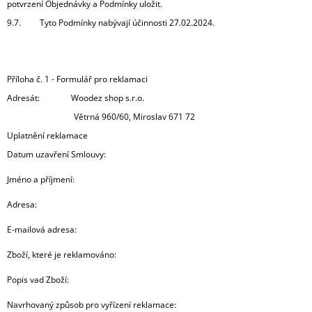
potvrzení Objednávky a Podmínky uložit.
9.7. Tyto Podmínky nabývají účinnosti 27.02.2024.
Příloha č. 1 - Formulář pro reklamaci
Adresát: Woodez shop s.r.o.
Větrná 960/60, Miroslav 671 72
Uplatnění reklamace
Datum uzavření Smlouvy:
Jméno a příjmení:
Adresa:
E-mailová adresa:
Zboží, které je reklamováno:
Popis vad Zboží:
Navrhovaný způsob pro vyřízení reklamace: