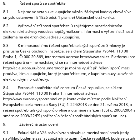
8. Řešení sporů se spotřebiteli
8.1. Nejsme ve vztahu ke kupujícím vázáni žádnými kodexy chování ve
smyslu ustanovení § 1826 odst. 1 písm. e) Občanského zákoníku.
8.2. Vyřizování stížností spotřebitelů zajišťujeme prostřednictvím
elektronické adresy woodezshop@gmail.com. Informaci o vyřízení stížnosti
zašleme na elektronickou adresu kupujícího.
8.3. K mimosoudnímu řešení spotřebitelských sporů ze Smlouvy je
příslušná Česká obchodní inspekce, se sídlem Štěpánská 796/44, 110 00
Praha 1, IČ: 000 20 869, internetová adresa: http://www.coi.cz. Platformu pro
řešení sporů on-line nacházející se na internetové adrese
http://ec.europa.eu/consumers/odr je možné využít při řešení sporů mezi
prodávajícím a kupujícím, který je spotřebitelem, z kupní smlouvy uzavřené
elektronickými prostředky.
8.4. Evropské spotřebitelské centrum Česká republika, se sídlem
Štěpánská 796/44, 110 00 Praha 1, internetová adresa:
http://www.evropskyspotrebitel.cz je kontaktním místem podle Nařízení
Evropského parlamentu a Rady (EU) č. 524/2013 ze dne 21. května 2013, o
řešení spotřebitelských sporů on-line a o změně nařízení (ES) č. 2006/2004 a
směrnice 2009/22/ES (nařízení o řešení spotřebitelských sporů on-line).
9. Závěrečná ustanovení
9.1. Pokud Náš a Váš právní vztah obsahuje mezinárodní prvek (tedy
například budeme zasílat zboží mimo území České republiky), bude se vztah