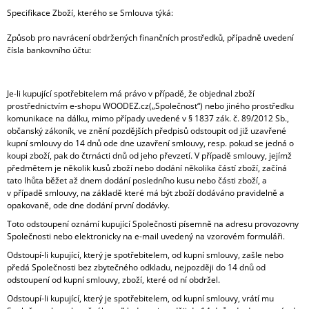
Specifikace Zboží, kterého se Smlouva týká:
Způsob pro navrácení obdržených finančních prostředků, případně uvedení
čísla bankovního účtu:
Je-li kupující spotřebitelem má právo v případě, že objednal zboží
prostřednictvím e-shopu WOODEZ.cz(„Společnost“) nebo jiného prostředku
komunikace na dálku, mimo případy uvedené v § 1837 zák. č. 89/2012 Sb.,
občanský zákoník, ve znění pozdějších předpisů odstoupit od již uzavřené
kupní smlouvy do 14 dnů ode dne uzavření smlouvy, resp. pokud se jedná o
koupi zboží, pak do čtrnácti dnů od jeho převzetí. V případě smlouvy, jejímž
předmětem je několik kusů zboží nebo dodání několika částí zboží, začíná
tato lhůta běžet až dnem dodání posledního kusu nebo části zboží, a
v případě smlouvy, na základě které má být zboží dodáváno pravidelně a
opakovaně, ode dne dodání první dodávky.
Toto odstoupení oznámí kupující Společnosti písemně na adresu provozovny
Společnosti nebo elektronicky na e-mail uvedený na vzorovém formuláři.
Odstoupí-li kupující, který je spotřebitelem, od kupní smlouvy, zašle nebo
předá Společnosti bez zbytečného odkladu, nejpozději do 14 dnů od
odstoupení od kupní smlouvy, zboží, které od ní obdržel.
Odstoupí-li kupující, který je spotřebitelem, od kupní smlouvy, vrátí mu