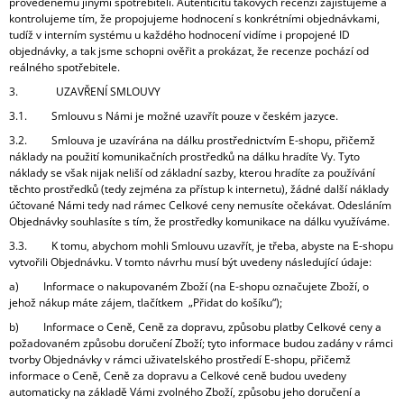
provedenému jinými spotřebiteli. Autenticitu takových recenzí zajišťujeme a
kontrolujeme tím, že propojujeme hodnocení s konkrétními objednávkami,
tudíž v interním systému u každého hodnocení vidíme i propojené ID
objednávky, a tak jsme schopni ověřit a prokázat, že recenze pochází od
reálného spotřebitele.
3. UZAVŘENÍ SMLOUVY
3.1. Smlouvu s Námi je možné uzavřít pouze v českém jazyce.
3.2. Smlouva je uzavírána na dálku prostřednictvím E-shopu, přičemž
náklady na použití komunikačních prostředků na dálku hradíte Vy. Tyto
náklady se však nijak neliší od základní sazby, kterou hradíte za používání
těchto prostředků (tedy zejména za přístup k internetu), žádné další náklady
účtované Námi tedy nad rámec Celkové ceny nemusíte očekávat. Odesláním
Objednávky souhlasíte s tím, že prostředky komunikace na dálku využíváme.
3.3. K tomu, abychom mohli Smlouvu uzavřít, je třeba, abyste na E-shopu
vytvořili Objednávku. V tomto návrhu musí být uvedeny následující údaje:
a) Informace o nakupovaném Zboží (na E-shopu označujete Zboží, o
jehož nákup máte zájem, tlačítkem „Přidat do košíku“);
b) Informace o Ceně, Ceně za dopravu, způsobu platby Celkové ceny a
požadovaném způsobu doručení Zboží; tyto informace budou zadány v rámci
tvorby Objednávky v rámci uživatelského prostředí E-shopu, přičemž
informace o Ceně, Ceně za dopravu a Celkové ceně budou uvedeny
automaticky na základě Vámi zvolného Zboží, způsobu jeho doručení a