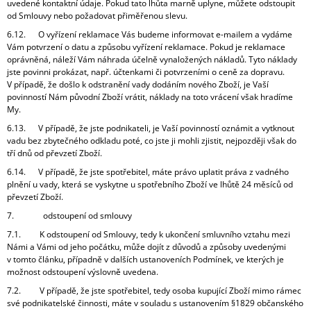
uvedené kontaktní údaje. Pokud tato lhůta marně uplyne, můžete odstoupit
od Smlouvy nebo požadovat přiměřenou slevu.
6.12. O vyřízení reklamace Vás budeme informovat e-mailem a vydáme
Vám potvrzení o datu a způsobu vyřízení reklamace. Pokud je reklamace
oprávněná, náleží Vám náhrada účelně vynaložených nákladů. Tyto náklady
jste povinni prokázat, např. účtenkami či potvrzeními o ceně za dopravu.
V případě, že došlo k odstranění vady dodáním nového Zboží, je Vaší
povinností Nám původní Zboží vrátit, náklady na toto vrácení však hradíme
My.
6.13. V případě, že jste podnikateli, je Vaší povinností oznámit a vytknout
vadu bez zbytečného odkladu poté, co jste ji mohli zjistit, nejpozději však do
tří dnů od převzetí Zboží.
6.14. V případě, že jste spotřebitel, máte právo uplatit práva z vadného
plnění u vady, která se vyskytne u spotřebního Zboží ve lhůtě 24 měsíců od
převzetí Zboží.
7. odstoupení od smlouvy
7.1. K odstoupení od Smlouvy, tedy k ukončení smluvního vztahu mezi
Námi a Vámi od jeho počátku, může dojít z důvodů a způsoby uvedenými
v tomto článku, případně v dalších ustanoveních Podmínek, ve kterých je
možnost odstoupení výslovně uvedena.
7.2. V případě, že jste spotřebitel, tedy osoba kupující Zboží mimo rámec
své podnikatelské činnosti, máte v souladu s ustanovením §1829 občanského