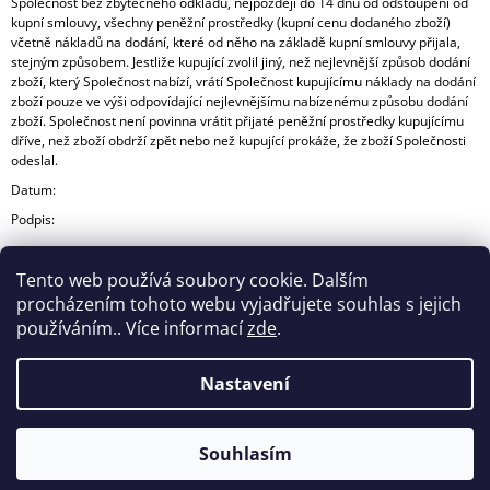
Společnost bez zbytečného odkladu, nejpozději do 14 dnů od odstoupení od
kupní smlouvy, všechny peněžní prostředky (kupní cenu dodaného zboží)
včetně nákladů na dodání, které od něho na základě kupní smlouvy přijala,
stejným způsobem. Jestliže kupující zvolil jiný, než nejlevnější způsob dodání
zboží, který Společnost nabízí, vrátí Společnost kupujícímu náklady na dodání
zboží pouze ve výši odpovídající nejlevnějšímu nabízenému způsobu dodání
zboží. Společnost není povinna vrátit přijaté peněžní prostředky kupujícímu
dříve, než zboží obdrží zpět nebo než kupující prokáže, že zboží Společnosti
odeslal.
Datum:
Podpis:
Tento web používá soubory cookie. Dalším
procházením tohoto webu vyjadřujete souhlas s jejich
používáním.. Více informací
zde
.
Nastavení
Z
Á
Souhlasím
© 2026 Woodez. Všechna práva vyhrazena.
Vytvořil Shoptet
P