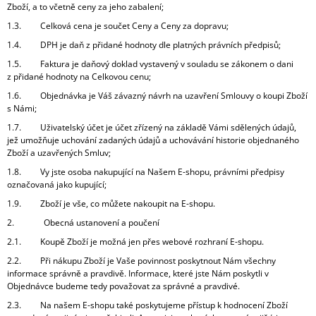
Zboží, a to včetně ceny za jeho zabalení;
J
E
1.3. Celková cena je součet Ceny a Ceny za dopravu;
M
1.4. DPH je daň z přidané hodnoty dle platných právních předpisů;
E
1.5. Faktura je daňový doklad vystavený v souladu se zákonem o dani
z přidané hodnoty na Celkovou cenu;
KŘESLO
TELLO
1.6. Objednávka je Váš závazný návrh na uzavření Smlouvy o koupi Zboží
BJORN
s Námi;
1
1.7. Uživatelský účet je účet zřízený na základě Vámi sdělených údajů,
859
jež umožňuje uchování zadaných údajů a uchovávání historie objednaného
Kč
Zboží a uzavřených Smluv;
Původně:
1.8. Vy jste osoba nakupující na Našem E-shopu, právními předpisy
3
označovaná jako kupující;
043
Kč
1.9. Zboží je vše, co můžete nakoupit na E-shopu.
2. Obecná ustanovení a poučení
2.1. Koupě Zboží je možná jen přes webové rozhraní E-shopu.
2.2. Při nákupu Zboží je Vaše povinnost poskytnout Nám všechny
informace správně a pravdivě. Informace, které jste Nám poskytli v
Objednávce budeme tedy považovat za správné a pravdivé.
2.3. Na našem E-shopu také poskytujeme přístup k hodnocení Zboží