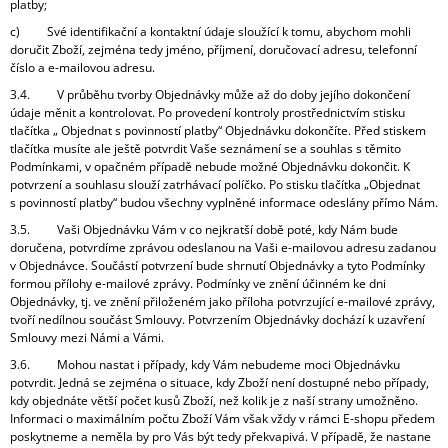
platby;
c) Své identifikační a kontaktní údaje sloužící k tomu, abychom mohli
doručit Zboží, zejména tedy jméno, příjmení, doručovací adresu, telefonní
číslo a e-mailovou adresu.
3.4. V průběhu tvorby Objednávky může až do doby jejího dokončení
údaje měnit a kontrolovat. Po provedení kontroly prostřednictvím stisku
tlačítka „ Objednat s povinností platby“ Objednávku dokončíte. Před stiskem
tlačítka musíte ale ještě potvrdit Vaše seznámení se a souhlas s těmito
Podmínkami, v opačném případě nebude možné Objednávku dokončit. K
potvrzení a souhlasu slouží zatrhávací políčko. Po stisku tlačítka „Objednat
s povinností platby“ budou všechny vyplněné informace odeslány přímo Nám.
3.5. Vaši Objednávku Vám v co nejkratší době poté, kdy Nám bude
doručena, potvrdíme zprávou odeslanou na Vaši e-mailovou adresu zadanou
v Objednávce. Součástí potvrzení bude shrnutí Objednávky a tyto Podmínky
formou přílohy e-mailové zprávy. Podmínky ve znění účinném ke dni
Objednávky, tj. ve znění přiloženém jako příloha potvrzující e-mailové zprávy,
tvoří nedílnou součást Smlouvy. Potvrzením Objednávky dochází k uzavření
Smlouvy mezi Námi a Vámi.
3.6. Mohou nastat i případy, kdy Vám nebudeme moci Objednávku
potvrdit. Jedná se zejména o situace, kdy Zboží není dostupné nebo případy,
kdy objednáte větší počet kusů Zboží, než kolik je z naší strany umožněno.
Informaci o maximálním počtu Zboží Vám však vždy v rámci E-shopu předem
poskytneme a neměla by pro Vás být tedy překvapivá. V případě, že nastane