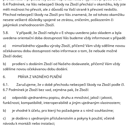
6.4 Podmínek, na Vás nebezpečí škody na Zboží přechází v okamžiku, kdy jste
měli možnost ho převzít, ale z důvodů na Vaší straně k převzetí nedošlo.
Přechod nebezpečí škody na Zboží pro Vás znamená, že od tohoto okamžiku
nesete veškeré důsledky spojené se ztrátou, zničením, poškozením či
jakýmkoli znehodnocením Zboží.
5.8. V případě, že Zboží nebylo v E-shopu uvedeno jako skladem a byla
uvedena orientační doba dostupnosti Vás budeme vždy informovat v případě:
a) mimořádného výpadku výroby Zboží, přičemž Vám vždy sdělíme novou
očekávanou dobu dostupnosti nebo informace o tom, že nebude možné
Zboží dodat;
b) prodlení s dodáním Zboží od Našeho dodavatele, přičemž Vám vždy
sdělíme novou očekávanou dobu dodání.
6. PRÁVA Z VADNÉHO PLNĚNÍ
6.1. Zaručujeme, že v době přechodu nebezpečí škody na Zboží podle čl.
6.7 Podmínek je Zboží bez vad, zejména pak, že Zboží:
a) odpovídá ujednanému popisu, druhu a množství, jakož i jakosti,
funkčnosti, kompatibilitě, interoperabilitě a jiným ujednaným vlastnostem;
b) je vhodné k účelu, pro který ho požadujete a s nímž souhlasíme;
c) je dodáno s ujednaným příslušenstvím a pokyny k použití, včetně
návodu k montáži nebo instalaci;