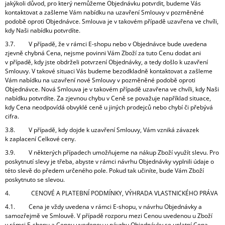
jakýkoli důvod, pro který nemůžeme Objednávku potvrdit, budeme Vás
kontaktovat a zašleme Vám nabídku na uzavření Smlouvy v pozměněné
podobě oproti Objednávce. Smlouva je v takovém případě uzavřena ve chvíli,
kdy Naši nabídku potvrdíte.
3.7. V případě, že v rámci E-shopu nebo v Objednávce bude uvedena
zjevně chybná Cena, nejsme povinni Vám Zboží za tuto Cenu dodat ani
v případě, kdy jste obdrželi potvrzení Objednávky, a tedy došlo k uzavření
Smlouvy. V takové situaci Vás budeme bezodkladně kontaktovat a zašleme
Vám nabídku na uzavření nové Smlouvy v pozměněné podobě oproti
Objednávce. Nová Smlouva je v takovém případě uzavřena ve chvíli, kdy Naši
nabídku potvrdíte. Za zjevnou chybu v Ceně se považuje například situace,
kdy Cena neodpovídá obvyklé ceně u jiných prodejců nebo chybí či přebývá
cifra.
3.8. V případě, kdy dojde k uzavření Smlouvy, Vám vzniká závazek
k zaplacení Celkové ceny.
3.9. V některých případech umožňujeme na nákup Zboží využít slevu. Pro
poskytnutí slevy je třeba, abyste v rámci návrhu Objednávky vyplnili údaje o
této slevě do předem určeného pole. Pokud tak učiníte, bude Vám Zboží
poskytnuto se slevou.
4. CENOVÉ A PLATEBNÍ PODMÍNKY, VÝHRADA VLASTNICKÉHO PRÁVA
4.1. Cena je vždy uvedena v rámci E-shopu, v návrhu Objednávky a
samozřejmě ve Smlouvě. V případě rozporu mezi Cenou uvedenou u Zboží
v rámci E-shopu a Cenou uvedenou v návrhu Objednávky se uplatní Cena