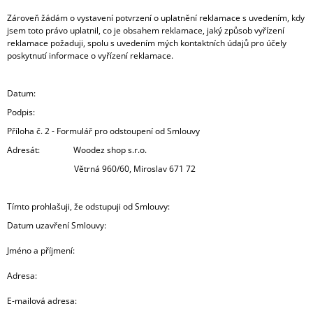
Zároveň žádám o vystavení potvrzení o uplatnění reklamace s uvedením, kdy
jsem toto právo uplatnil, co je obsahem reklamace, jaký způsob vyřízení
reklamace požaduji, spolu s uvedením mých kontaktních údajů pro účely
poskytnutí informace o vyřízení reklamace.
Datum:
Podpis:
Příloha č. 2 - Formulář pro odstoupení od Smlouvy
Adresát: Woodez shop s.r.o.
Větrná 960/60, Miroslav 671 72
Tímto prohlašuji, že odstupuji od Smlouvy:
Datum uzavření Smlouvy:
Jméno a příjmení:
Adresa:
E-mailová adresa: