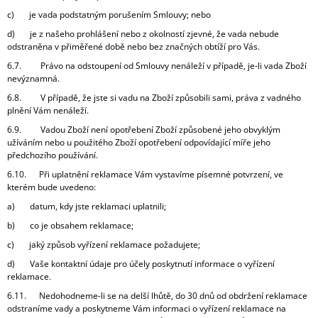
c) je vada podstatným porušením Smlouvy; nebo
d) je z našeho prohlášení nebo z okolností zjevné, že vada nebude
odstraněna v přiměřené době nebo bez značných obtíží pro Vás.
6.7. Právo na odstoupení od Smlouvy nenáleží v případě, je-li vada Zboží
nevýznamná.
6.8. V případě, že jste si vadu na Zboží způsobili sami, práva z vadného
plnění Vám nenáleží.
6.9. Vadou Zboží není opotřebení Zboží způsobené jeho obvyklým
užíváním nebo u použitého Zboží opotřebení odpovídající míře jeho
předchozího používání.
6.10. Při uplatnění reklamace Vám vystavíme písemné potvrzení, ve
kterém bude uvedeno:
a) datum, kdy jste reklamaci uplatnili;
b) co je obsahem reklamace;
c) jaký způsob vyřízení reklamace požadujete;
d) Vaše kontaktní údaje pro účely poskytnutí informace o vyřízení
reklamace.
6.11. Nedohodneme-li se na delší lhůtě, do 30 dnů od obdržení reklamace
odstraníme vady a poskytneme Vám informaci o vyřízení reklamace na