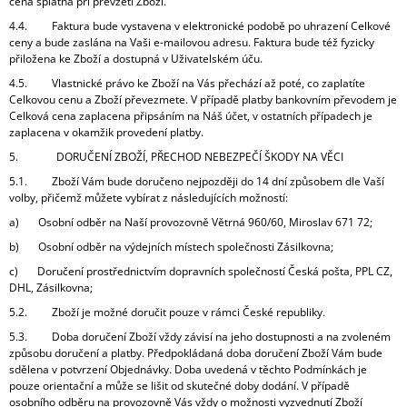
cena splatná při převzetí Zboží.
4.4. Faktura bude vystavena v elektronické podobě po uhrazení Celkové
ceny a bude zaslána na Vaši e-mailovou adresu. Faktura bude též fyzicky
přiložena ke Zboží a dostupná v Uživatelském úču.
4.5. Vlastnické právo ke Zboží na Vás přechází až poté, co zaplatíte
Celkovou cenu a Zboží převezmete. V případě platby bankovním převodem je
Celková cena zaplacena připsáním na Náš účet, v ostatních případech je
zaplacena v okamžik provedení platby.
5. DORUČENÍ ZBOŽÍ, PŘECHOD NEBEZPEČÍ ŠKODY NA VĚCI
5.1. Zboží Vám bude doručeno nejpozději do 14 dní způsobem dle Vaší
volby, přičemž můžete vybírat z následujících možností:
a) Osobní odběr na Naší provozovně Větrná 960/60, Miroslav 671 72;
b) Osobní odběr na výdejních místech společnosti Zásilkovna;
c) Doručení prostřednictvím dopravních společností Česká pošta, PPL CZ,
DHL, Zásilkovna;
5.2. Zboží je možné doručit pouze v rámci České republiky.
5.3. Doba doručení Zboží vždy závisí na jeho dostupnosti a na zvoleném
způsobu doručení a platby. Předpokládaná doba doručení Zboží Vám bude
sdělena v potvrzení Objednávky. Doba uvedená v těchto Podmínkách je
pouze orientační a může se lišit od skutečné doby dodání. V případě
osobního odběru na provozovně Vás vždy o možnosti vyzvednutí Zboží