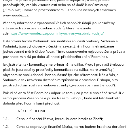
prodávajících, vzniklá v souvislosti nebo na základě kupní smlouvy
A
(„Smlouva“) uzavřené prostřednictvím E-shopu na webových stránkách
J
www.woodez.cz.
Í
Všechny informace o zpracování Vašich osobních údajů jsou obsaženy
T
v Zásadách zpracování osobních údajů, která naleznete
zde
https://www.woodez.cz/podminky-ochrany-osobnich-udaju/
?
Ustanovení těchto Podmínek jsou nedílnou součástí Smlouvy. Smlouva a
Podmínky jsou vyhotoveny v českém jazyce. Znění Podmínek můžeme
jednostranně měnit či doplňovat. Tímto ustanovením nejsou dotčena práva a
povinnosti vzniklá po dobu účinnosti předchozího znění Podmínek.
Jak jistě víte, tak komunikujeme primárně na dálku. Proto i pro naši Smlouvu
HLEDAT
platí, že jsou použity prostředky komunikace na dálku, které umožňují,
abychom se spolu dohodli bez současné fyzické přítomnosti Nás a Vás, a
Smlouva je tak uzavřena distančním způsobem v prostředí E-shopu, a to
prostřednictvím rozhraní webové stránky („webové rozhraní E-shopu“).
D
Pokud některá část Podmínek odporuje tomu, co jsme si společně schválili v
O
rámci procesu Vašeho nákupu na Našem E-shopu, bude mít tato konkrétní
P
dohoda před Podmínkami přednost.
O
1. NĚKTERÉ DEFINICE
R
U
1.1. Cena je finanční částka, kterou budete hradit za Zboží;
Č
1.2. Cena za dopravu je finanční částka, kterou budete hradit za doručení
U