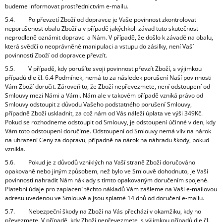
budeme informovat prostřednictvím e-mailu.
5.4. Po převzetí Zboží od dopravce je Vaše povinnost zkontrolovat
neporušenost obalu Zboží a v případě jakýchkoli závad tuto skutečnost
neprodleně oznámit dopravci a Nám. V případě, že došlo k závadě na obalu,
která svědčí o neoprávněné manipulaci a vstupu do zásilky, není Vaší
povinností Zboží od dopravce převzít.
5.5. V případě, kdy porušíte svoji povinnost převzít Zboží, s výjimkou
případů dle čl. 6.4 Podmínek, nemá to za následek porušení Naší povinnosti
Vám Zboží doručit. Zároveň to, že Zboží nepřevezmete, není odstoupení od
Smlouvy mezi Námi a Vámi. Nám ale v takovém případě vzniká právo od
Smlouvy odstoupit z důvodu Vašeho podstatného porušení Smlouvy,
případně Zboží uskladnit, za což nám od Vás náleží úplata ve výši 349Kč.
Pokud se rozhodneme odstoupit od Smlouvy, je odstoupení účinné v den, kdy
Vám toto odstoupení doručíme. Odstoupení od Smlouvy nemá vliv na nárok
na uhrazení Ceny za dopravu, případně na nárok na náhradu škody, pokud
vznikla.
5.6. Pokud je z důvodů vzniklých na Vaší straně Zboží doručováno
opakovaně nebo jiným způsobem, než bylo ve Smlouvě dohodnuto, je Vaší
povinností nahradit Nám náklady s tímto opakovaným doručením spojené.
Platební údaje pro zaplacení těchto nákladů Vám zašleme na Vaši e-mailovou
adresu uvedenou ve Smlouvě a jsou splatné 14 dnů od doručení e-mailu.
5.7. Nebezpeční škody na Zboží na Vás přechází v okamžiku, kdy ho
převezmete. V případě, kdy Zboží nepřevezmete, s výjimkou případů dle čl.