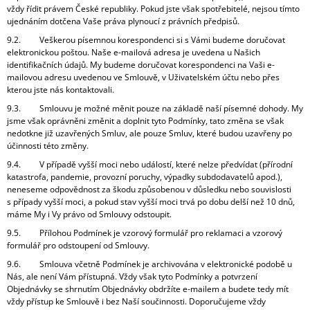
vždy řídit právem České republiky. Pokud jste však spotřebitelé, nejsou tímto
ujednáním dotčena Vaše práva plynoucí z právních předpisů.
9.2. Veškerou písemnou korespondenci si s Vámi budeme doručovat
elektronickou poštou. Naše e-mailová adresa je uvedena u Našich
identifikačních údajů. My budeme doručovat korespondenci na Vaši e-
mailovou adresu uvedenou ve Smlouvě, v Uživatelském účtu nebo přes
kterou jste nás kontaktovali.
9.3. Smlouvu je možné měnit pouze na základě naší písemné dohody. My
jsme však oprávněni změnit a doplnit tyto Podmínky, tato změna se však
nedotkne již uzavřených Smluv, ale pouze Smluv, které budou uzavřeny po
účinnosti této změny.
9.4. V případě vyšší moci nebo událostí, které nelze předvídat (přírodní
katastrofa, pandemie, provozní poruchy, výpadky subdodavatelů apod.),
neneseme odpovědnost za škodu způsobenou v důsledku nebo souvislosti
s případy vyšší moci, a pokud stav vyšší moci trvá po dobu delší než 10 dnů,
máme My i Vy právo od Smlouvy odstoupit.
9.5. Přílohou Podmínek je vzorový formulář pro reklamaci a vzorový
formulář pro odstoupení od Smlouvy.
9.6. Smlouva včetně Podmínek je archivována v elektronické podobě u
Nás, ale není Vám přístupná. Vždy však tyto Podmínky a potvrzení
Objednávky se shrnutím Objednávky obdržíte e-mailem a budete tedy mít
vždy přístup ke Smlouvě i bez Naší součinnosti. Doporučujeme vždy