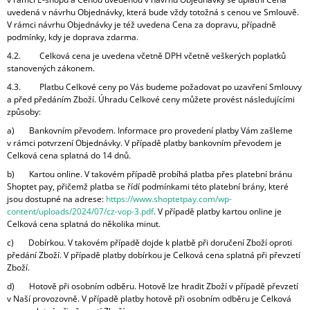
uvedená v návrhu Objednávky, která bude vždy totožná s cenou ve Smlouvě.
V rámci návrhu Objednávky je též uvedena Cena za dopravu, případně
podmínky, kdy je doprava zdarma.
4.2. Celková cena je uvedena včetně DPH včetně veškerých poplatků
stanovených zákonem.
4.3. Platbu Celkové ceny po Vás budeme požadovat po uzavření Smlouvy
a před předáním Zboží. Úhradu Celkové ceny můžete provést následujícími
způsoby:
a) Bankovním převodem. Informace pro provedení platby Vám zašleme
v rámci potvrzení Objednávky. V případě platby bankovním převodem je
Celková cena splatná do 14 dnů.
b) Kartou online. V takovém případě probíhá platba přes platební bránu
Shoptet pay, přičemž platba se řídí podmínkami této platební brány, které
jsou dostupné na adrese:
https://www.shoptetpay.com/wp-
content/uploads/2024/07/cz-vop-3.pdf
. V případě platby kartou online je
Celková cena splatná do několika minut.
c) Dobírkou. V takovém případě dojde k platbě při doručení Zboží oproti
předání Zboží. V případě platby dobírkou je Celková cena splatná při převzetí
Zboží.
d) Hotově při osobním odběru. Hotově lze hradit Zboží v případě převzetí
v Naší provozovně. V případě platby hotově při osobním odběru je Celková