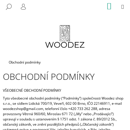
K
Přejít
NÁKUP
M
HLEDAT
na
KOŠÍK
O
PŘIHLÁŠENÍ
ZPĚT
ZPĚT
obsah
Š
Í
C
K
O
P
O
T
Domů
Obchodní podmínky
Ř
OBCHODNÍ PODMÍNKY
E
B
U
VŠEOBECNÉ OBCHODNÍ PODMÍNKY
J
Tyto všeobecné obchodní podmínky (“Podmínky”) společnosti Woodez shop
s.r.o., se sídlem Lidická 700/19, Veveří, 602 00 Brno, IČO 22146911, e-mail
E
woodezshop@gmail.com, telefonní číslo +420 733 262 288, adresa
T
provozovny Větrná 960/60, Miroslav 671 72 („My” nebo „Prodávající”)
upravují v souladu s ustanovením § 1751 odst. 1 zákona č. 89/2012 Sb.,
E
občanský zákoník, ve znění pozdějších předpisů („Občanský zákoník“)
N
vzájemná práva a povinnosti Vás, jakožto kupujících, a Nás, jakožto