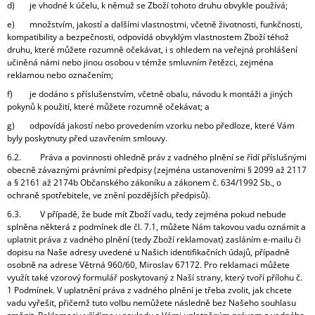
d) je vhodné k účelu, k němuž se Zboží tohoto druhu obvykle používá;
e) množstvím, jakostí a dalšími vlastnostmi, včetně životnosti, funkčnosti,
kompatibility a bezpečnosti, odpovídá obvyklým vlastnostem Zboží téhož
druhu, které můžete rozumně očekávat, i s ohledem na veřejná prohlášení
učiněná námi nebo jinou osobou v témže smluvním řetězci, zejména
reklamou nebo označením;
f) je dodáno s příslušenstvím, včetně obalu, návodu k montáži a jiných
pokynů k použití, které můžete rozumně očekávat; a
g) odpovídá jakostí nebo provedením vzorku nebo předloze, které Vám
byly poskytnuty před uzavřením smlouvy.
6.2. Práva a povinnosti ohledně práv z vadného plnění se řídí příslušnými
obecně závaznými právními předpisy (zejména ustanoveními § 2099 až 2117
a § 2161 až 2174b Občanského zákoníku a zákonem č. 634/1992 Sb., o
ochraně spotřebitele, ve znění pozdějších předpisů).
6.3. V případě, že bude mít Zboží vadu, tedy zejména pokud nebude
splněna některá z podmínek dle čl. 7.1, můžete Nám takovou vadu oznámit a
uplatnit práva z vadného plnění (tedy Zboží reklamovat) zasláním e-mailu či
dopisu na Naše adresy uvedené u Našich identifikačních údajů, případně
osobně na adrese Větrná 960/60, Miroslav 67172. Pro reklamaci můžete
využít také vzorový formulář poskytovaný z Naší strany, který tvoří přílohu č.
1 Podmínek. V uplatnění práva z vadného plnění je třeba zvolit, jak chcete
vadu vyřešit, přičemž tuto volbu nemůžete následně bez Našeho souhlasu