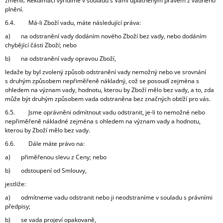
změnit. Reklamaci vyřídíme v souladu s Vámi uplatněným právem z vadného
plnění.
6.4. Má-li Zboží vadu, máte následující práva:
a) na odstranění vady dodáním nového Zboží bez vady, nebo dodáním
chybějící části Zboží; nebo
b) na odstranění vady opravou Zboží,
ledaže by byl zvolený způsob odstranění vady nemožný nebo ve srovnání
s druhým způsobem nepřiměřeně nákladný, což se posoudí zejména s
ohledem na význam vady, hodnotu, kterou by Zboží mělo bez vady, a to, zda
může být druhým způsobem vada odstraněna bez značných obtíží pro vás.
6.5. Jsme oprávněni odmítnout vadu odstranit, je-li to nemožné nebo
nepřiměřeně nákladné zejména s ohledem na význam vady a hodnotu,
kterou by Zboží mělo bez vady.
6.6. Dále máte právo na:
a) přiměřenou slevu z Ceny; nebo
b) odstoupení od Smlouvy,
jestliže:
a) odmítneme vadu odstranit nebo ji neodstraníme v souladu s právními
předpisy;
b) se vada projeví opakovaně,