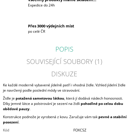
Expedice do 24h
Přes 3000 výdejních míst
po celé ČR
POPIS
SOUVISEJÍCÍ SOUBORY (1)
DISKUZE
Ke každé moderně vybavené jídelně patří i vhodná židle. Vzhled jídelní židle
je navržený podle poslední módy ve stravování.
Židle je
potažená sametovou látkou
, která jí dodává nádech honosnosti.
Díky jemné látce a polstrování je sezení na židli
pohodlné po celou dobu
obědové pauzy
.
Konstrukce podnože je vyrobená z kovu. Zaručuje vám tak
pevné a stabilní
posezení
.
Kód
FOXCSZ