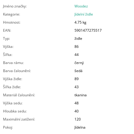
Jméno značky
:
Woodez
Kategorie
:
Jídelní židle
Hmotnost
:
4.75 kg
EAN
:
5901477275517
Typ
:
židle
Výška
:
86
Šířka
:
44
Barva rámu
:
černý
Barva čalounění
:
šedá
Výška židle
:
89
Šířka židle
:
43
Materiál čalounění
:
tkanina
Výška sedu
:
48
Hloubka sedu
:
40
Maximální zatížení
:
120
Pokoj
:
Jídelna