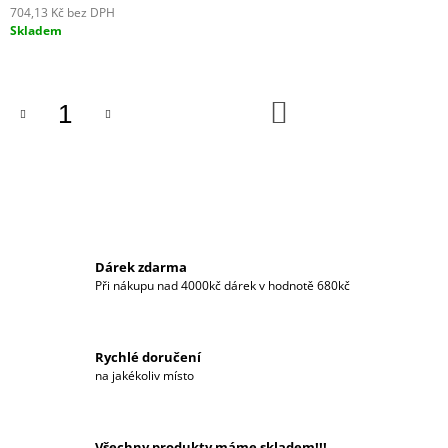
704,13 Kč bez DPH
J
Měrná
Skladem
E
cena:
M
E
DO
SADA
KOŠÍKU
KONFEREČNÍ
DEMETER
II
4
397
Kč
Dárek zdarma
Při nákupu nad 4000kč dárek v hodnotě 680kč
Rychlé doručení
na jakékoliv místo
Všechny produkty máme skladem!!!