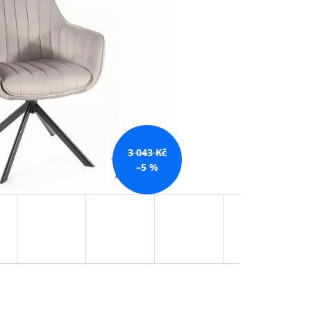
 Kč
3 043 Kč
–5 %