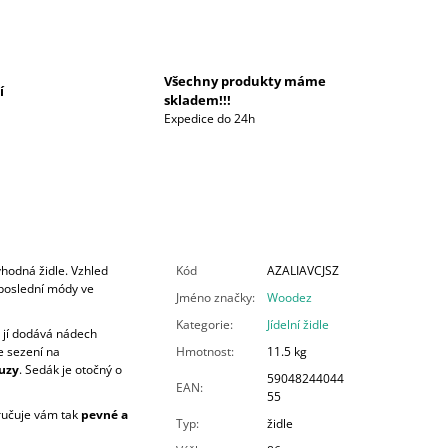
Všechny produkty máme
í
skladem!!!
Expedice do 24h
hodná židle. Vzhled
Kód
AZALIAVCJSZ
e poslední módy ve
Jméno značky
:
Woodez
Kategorie
:
Jídelní židle
á jí dodává nádech
e sezení na
Hmotnost
:
11.5 kg
uzy
. Sedák je otočný o
59048244044
EAN
:
55
ručuje vám tak
pevné a
Typ
:
židle