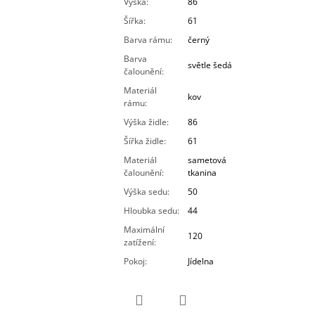
Výška
:
86
Šířka
:
61
Barva rámu
:
černý
Barva
světle šedá
čalounění
:
Materiál
kov
rámu
:
Výška židle
:
86
Šířka židle
:
61
Materiál
sametová
čalounění
:
tkanina
Výška sedu
:
50
Hloubka sedu
:
44
Maximální
120
zatížení
:
Pokoj
:
Jídelna