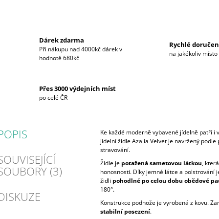
Dárek zdarma
Rychlé doručen
Při nákupu nad 4000kč dárek v
na jakékoliv místo
hodnotě 680kč
Přes 3000 výdejních míst
po celé ČR
POPIS
Ke každé moderně vybavené jídelně patří i v
jídelní židle Azalia Velvet je navržený podl
stravování.
SOUVISEJÍCÍ
Židle je
potažená sametovou látkou
, kter
SOUBORY (3)
honosnosti. Díky jemné látce a polstrování j
židli
pohodlné po celou dobu obědové pa
180°.
DISKUZE
Konstrukce podnože je vyrobená z kovu. Za
stabilní posezení
.