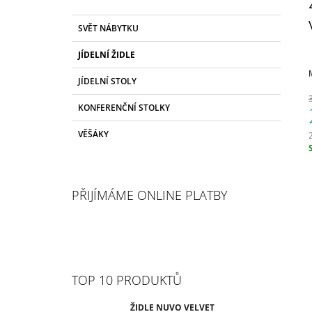
2 799 Kč
S
K
Původně:
4 050 Kč
Přeskočit
SVĚT NÁBYTKU
T
A
kategorie
T
R
JÍDELNÍ ŽIDLE
E
A
G
JÍDELNÍ STOLY
N
O
R
N
KONFERENČNÍ STOLKY
I
Í
E
VĚŠÁKY
P
A
c
N
E
PŘIJÍMÁME ONLINE PLATBY
L
TOP 10 PRODUKTŮ
ŽIDLE NUVO VELVET