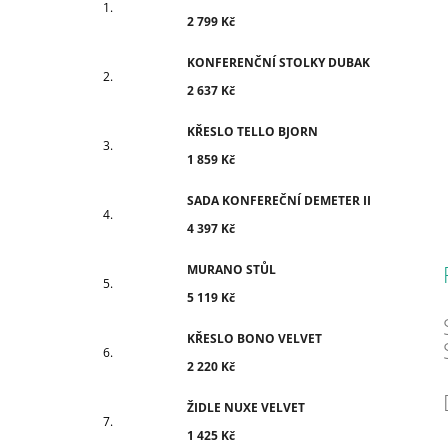
2 799 Kč
KONFERENČNÍ STOLKY DUBAK
2 637 Kč
KŘESLO TELLO BJORN
1 859 Kč
SADA KONFEREČNÍ DEMETER II
4 397 Kč
MURANO STŮL
5 119 Kč
KŘESLO BONO VELVET
2 220 Kč
ŽIDLE NUXE VELVET
1 425 Kč