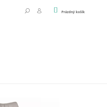
NÁKUPNÍ
HLEDAT
KOŠÍK
Prázdný košík
PŘIHLÁŠENÍ
Následující
BJORN