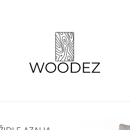
CO POTŘEBUJETE NAJÍT?
HLEDAT
DOPORUČUJEME
KONFERENČNÍ STOLKY DUBAK
KŘESLO TELLO 