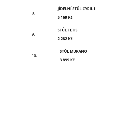
JÍDELNÍ STŮL CYRIL I
5 169 Kč
STŮL TETIS
2 282 Kč
STŮL MURANO
3 899 Kč