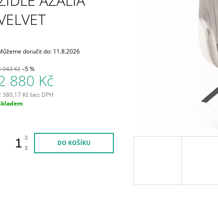
ŽIDLE AZALIA
2 637 Kč
1 859 Kč
Původně:
3 043
VELVET
Můžeme doručit do:
11.8.2026
3 043 Kč
–5 %
2 880 Kč
2 380,17 Kč bez DPH
Měrná
Skladem
ena:
DO KOŠÍKU