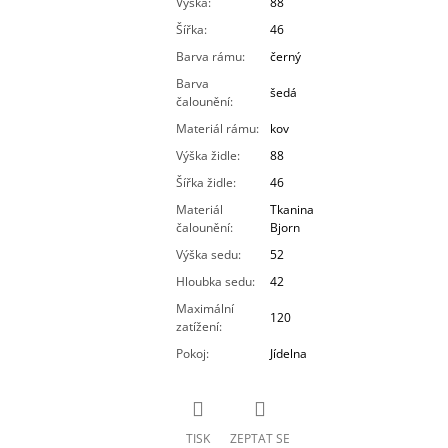
Výška
:
88
Šířka
:
46
Barva rámu
:
černý
Barva
šedá
čalounění
:
Materiál rámu
:
kov
Výška židle
:
88
Šířka židle
:
46
Materiál
Tkanina
čalounění
:
Bjorn
Výška sedu
:
52
Hloubka sedu
:
42
Maximální
120
zatížení
:
Pokoj
:
Jídelna
TISK
ZEPTAT SE