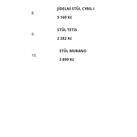
JÍDELNÍ STŮL CYRIL I
5 169 Kč
STŮL TETIS
2 282 Kč
STŮL MURANO
3 899 Kč