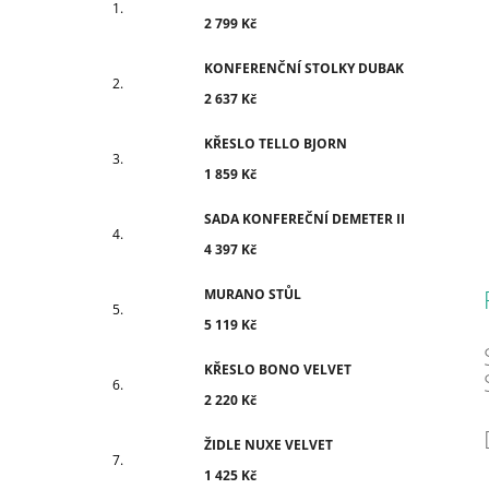
2 799 Kč
KONFERENČNÍ STOLKY DUBAK
2 637 Kč
KŘESLO TELLO BJORN
1 859 Kč
SADA KONFEREČNÍ DEMETER II
4 397 Kč
MURANO STŮL
5 119 Kč
KŘESLO BONO VELVET
2 220 Kč
ŽIDLE NUXE VELVET
1 425 Kč