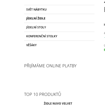
2 799 Kč
S
K
Původně:
4 050 Kč
Přeskočit
SVĚT NÁBYTKU
T
A
kategorie
T
R
JÍDELNÍ ŽIDLE
E
A
G
JÍDELNÍ STOLY
N
O
R
N
KONFERENČNÍ STOLKY
I
Í
E
VĚŠÁKY
P
A
c
N
E
PŘIJÍMÁME ONLINE PLATBY
L
TOP 10 PRODUKTŮ
ŽIDLE NUVO VELVET