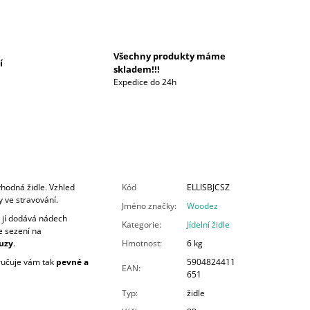
Všechny produkty máme
í
skladem!!!
Expedice do 24h
hodná židle. Vzhled
Kód
ELLISBJCSZ
y ve stravování.
Jméno značky
:
Woodez
á jí dodává nádech
Kategorie
:
Jídelní židle
e sezení na
uzy
.
Hmotnost
:
6 kg
ručuje vám tak
pevné a
5904824411
EAN
:
651
Typ
:
židle