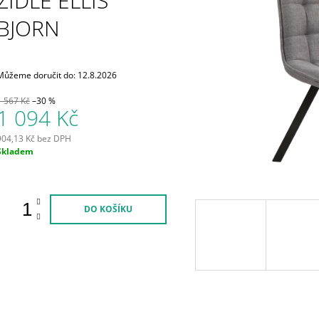
ŽIDLE ELLIS
2 637 Kč
1 859 Kč
Původně:
3 043
BJORN
Můžeme doručit do:
12.8.2026
1 567 Kč
–30 %
1 094 Kč
904,13 Kč bez DPH
Měrná
Skladem
ena:
DO KOŠÍKU