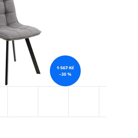
 Kč
1 567 Kč
–30 %