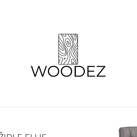
CO POTŘEBUJETE NAJÍT?
HLEDAT
DOPORUČUJEME
KONFERENČNÍ STOLKY DUBAK
KŘESLO TELLO 