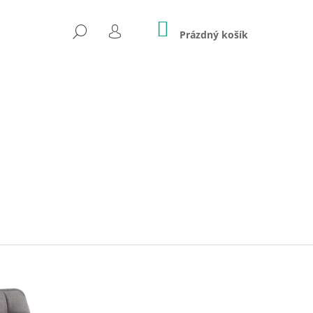
NÁKUPNÍ
HLEDAT
KOŠÍK
Prázdný košík
PŘIHLÁŠENÍ
Následující
BJORN