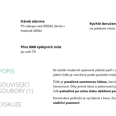
Dárek zdarma
Rychlé doručen
Při nákupu nad 4000kč dárek v
na jakékoliv místo
hodnotě 680kč
Přes 3000 výdejních míst
po celé ČR
POPIS
Ke každé moderně vybavené jídelně patří i v
jídelní židle je navržený podle poslední mód
Židle je
potažená sametovou látkou
, kter
SOUVISEJÍCÍ
honosnosti. Díky jemné látce a polstrování j
SOUBORY (1)
židli
pohodlné po celou dobu obědové pa
Konstrukce podnože je vyrobená z kovu. Za
DISKUZE
stabilní posezení
.