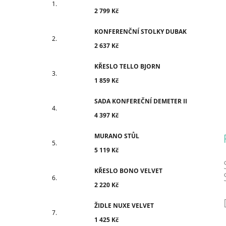
2 799 Kč
KONFERENČNÍ STOLKY DUBAK
2 637 Kč
KŘESLO TELLO BJORN
1 859 Kč
SADA KONFEREČNÍ DEMETER II
4 397 Kč
MURANO STŮL
5 119 Kč
KŘESLO BONO VELVET
2 220 Kč
ŽIDLE NUXE VELVET
1 425 Kč