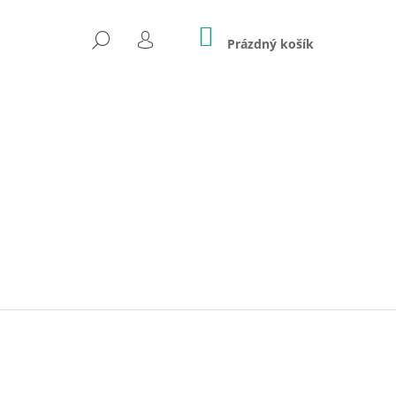
NÁKUPNÍ
HLEDAT
KOŠÍK
Prázdný košík
PŘIHLÁŠENÍ
Následující
BJORN