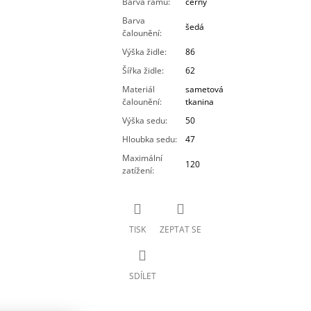
Barva rámu
:
černý
Barva
šedá
čalounění
:
Výška židle
:
86
Šířka židle
:
62
Materiál
sametová
čalounění
:
tkanina
Výška sedu
:
50
Hloubka sedu
:
47
Maximální
120
zatížení
:
TISK
ZEPTAT SE
SDÍLET